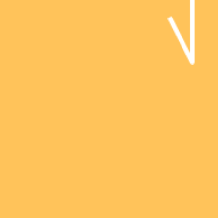
社会課題を
クリエイティブに
解決しよう！
「Social Creation」は
社会の抱える様々な課題を